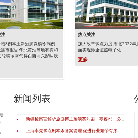
关注
热点关注
新增8例本土新冠肺炎确诊病例
加大改革试点力度 湖北2022年
大连市报告 华北黄淮等地有雾和
面实现涉企证照电子化
气 较强冷空气将自西向东影响我
更多
新闻列表
册
新疆检察官解析旅游博主亵渎英烈案：零容忍、必追责
技
一
上海率先试点剧本杀备案管理 促进行业繁荣有序发展
技